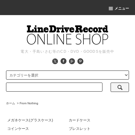
メニュー
電大・手島いさむ等のCD・DVD・GOODSを販売中
ホーム
>
From Nothing
メガネケース(グラスケース)
カードケース
コインケース
ブレスレット