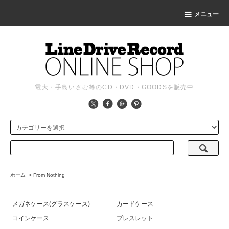
メニュー
電大・手島いさむ等のCD・DVD・GOODSを販売中
ホーム
>
From Nothing
メガネケース(グラスケース)
カードケース
コインケース
ブレスレット