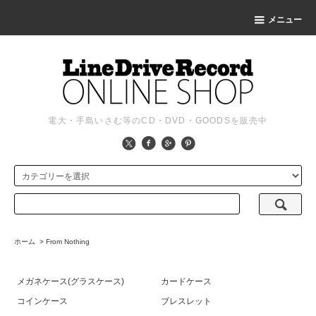
メニュー
電大・手島いさむ等のCD・DVD・GOODSを販売中
ホーム
>
From Nothing
メガネケース(グラスケース)
カードケース
コインケース
ブレスレット