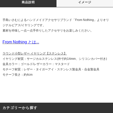
商品説明
イメージ
手島いさむによるハンドメイドアクセサリブランド「From Nothing」よりオリ
ジナルピアス/イヤリングです。
素材を吟味し一点一点手作りしたアクセサリをお楽しみください。
From Nothing とは...
ラウンド小型レザー イヤリング【ステンレス】
イヤリング材質：サージカルステンレス(外寸約14mm、シリコンカバー付き)
金具カラー：ゴールド/レザーカラー：マスタード
モチーフ材質：レザー・タイガーアイ・ステンレス製金具・合金製金具
モチーフ長さ：約4cm
カテゴリーから探す