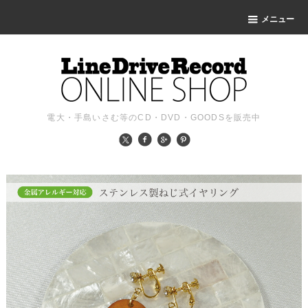
メニュー
電大・手島いさむ等のCD・DVD・GOODSを販売中