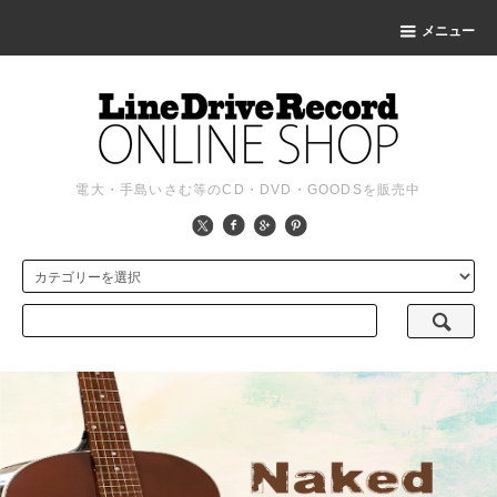
メニュー
電大・手島いさむ等のCD・DVD・GOODSを販売中