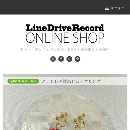
メニュー
電大・手島いさむ等のCD・DVD・GOODSを販売中