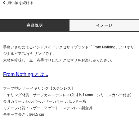
買い物を続ける
商品説明
イメージ
手島いさむによるハンドメイドアクセサリブランド「From Nothing」よりオリ
ジナルピアス/イヤリングです。
素材を吟味し一点一点手作りしたアクセサリをお楽しみください。
From Nothing とは...
フープ型レザー イヤリング【ステンレス】
イヤリング材質：サージカルステンレス(外寸約14mm、シリコンカバー付き)
金具カラー：シルバー/レザーカラー：ボルドー系
モチーフ材質：レザー・アゲート・ステンレス製金具
モチーフ長さ：約4.5 cm