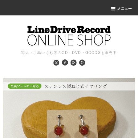
メニュー
電大・手島いさむ等のCD・DVD・GOODSを販売中