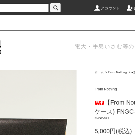
アカウント
電大・手島いさむ等のC
ホーム
>
From Nothing
>
■
From Nothing
【From N
ケース) FNGC-
FNGC-022
5,000円(税込)