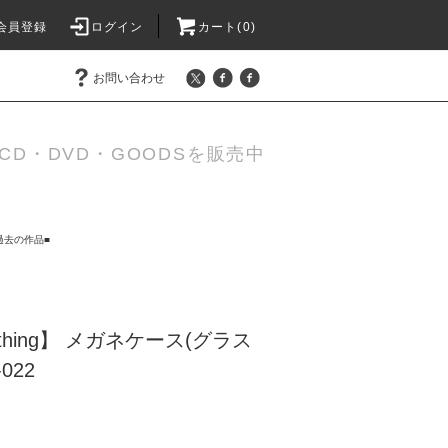
会員登録
ログイン
カート(0)
お問い合わせ
D・DVD・GOODSを販売中
過去の作品■
othing】 メガネケース(グラス
022