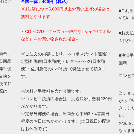
社にご
全国一律：400円（税込）
※1決済につき5,000円以上お買い上げの場合は
■ご利
無料となります。
VISA、
～CD・DVD・グッズ（一般的なTシャツ/タオル
■お支
など）をお買い物された場合～
１括払
場合、
※ご注文の内容により、ネコポス(ヤマト運輸)・
■決済
る商品
定型外郵便(日本郵便)・レターパック(日本郵
無料
弊社側
便)・佐川急便のいずれかで発送させて頂きま
コンビ
交換を
す。
あてに
際は、
※送料と手数料を含む金額です。
当ショ
※コンビニ決済の場合は、別途決済手数料220円
から「
がかかります。
きまし
※定形外郵便の場合、出荷から平均3・4営業日
い。
程度のお日にちがかかります。(土日祝日の配達
お支払
はお休みです)
なりま