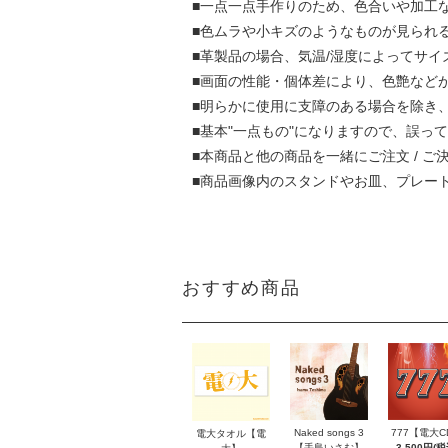
■一点一点手作りのため、色合いや加工
■色ムラや小キズのようなものが見られ
■革製品の場合、気温/湿度によってサ
■画面の性能・個体差により、色艶など
■明らかに使用に支障のある場合を除き
■基本"一点もの"になりますので、誤
■本商品と他の商品を一緒にご注文 / 
■商品画像内のスタンドやお皿、プレー
おすすめ商品
777【電大C
Naked songs 3
電大タオル【電
3,500円(税
【手島いさむ】