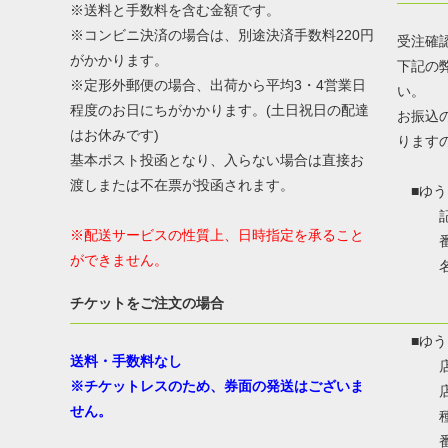
※送料と手数料を含む金額です。
※コンビニ決済の場合は、別途決済手数料220円
受注確
がかかります。
下記の
※定形外郵便の場合、出荷から平均3・4営業日
い。
程度のお日にちがかかります。(土日祝日の配達
お振込
はお休みです)
ります
基本ポスト投函となり、入らない場合は直接お
渡しまたは不在票が投函されます。
■ゆう
記号：
※配送サービスの性質上、日時指定を承ること
番号：
ができません。
名称
カ
チケットをご注文の場合
■ゆう
送料・手数料なし
店名：
※チケットレスのため、券面の発送はございま
店番
せん。
種目
番号：