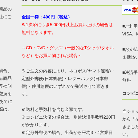
商品の
社にご
全国一律：400円（税込）
※1決済につき5,000円以上お買い上げの場合は
■ご利
無料となります。
VISA、
～CD・DVD・グッズ（一般的なTシャツ/タオル
■お支
など）をお買い物された場合～
１括払
場合、
※ご注文の内容により、ネコポス(ヤマト運輸)・
■決済
る商品
定型外郵便(日本郵便)・レターパック(日本郵
無料
弊社側
便)・佐川急便のいずれかで発送させて頂きま
コンビ
交換を
す。
あてに
際は、
※送料と手数料を含む金額です。
当ショ
※コンビニ決済の場合は、別途決済手数料220円
から「
がかかります。
きまし
※定形外郵便の場合、出荷から平均3・4営業日
い。