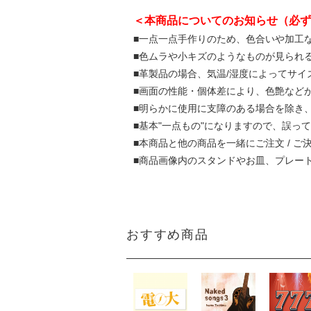
＜本商品についてのお知らせ（必ず
■一点一点手作りのため、色合いや加工
■色ムラや小キズのようなものが見られ
■革製品の場合、気温/湿度によってサ
■画面の性能・個体差により、色艶など
■明らかに使用に支障のある場合を除き
■基本"一点もの"になりますので、誤
■本商品と他の商品を一緒にご注文 / 
■商品画像内のスタンドやお皿、プレー
おすすめ商品