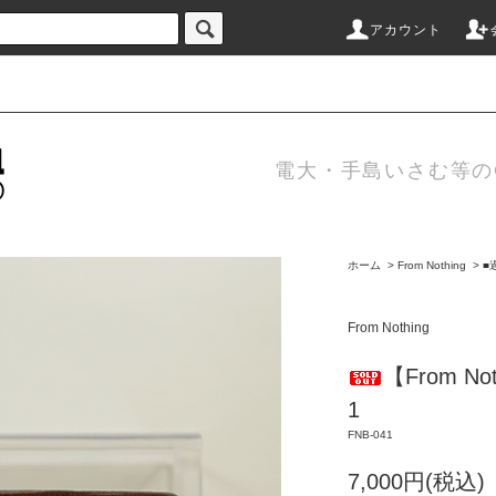
アカウント
電大・手島いさむ等のC
ホーム
>
From Nothing
>
■
From Nothing
【From N
1
FNB-041
7,000円(税込)