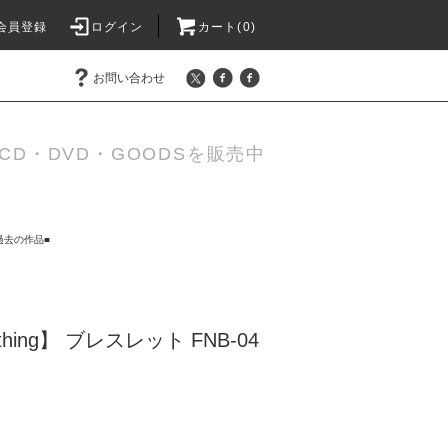
会員登録
ログイン
カート(0)
お問い合わせ
D・DVD・GOODSを販売中
過去の作品■
othing】 ブレスレット FNB-04