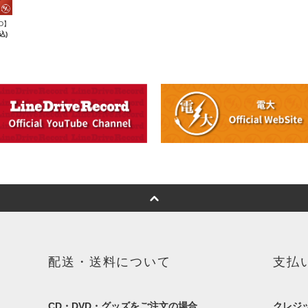
D】
込)
配送・送料について
支払
CD・DVD・グッズをご注文の場合
クレジ