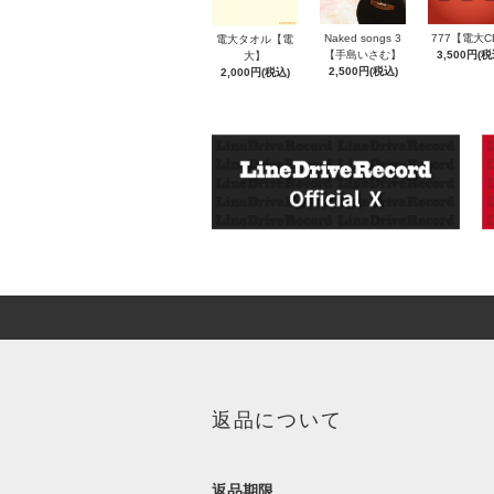
777【電大C
Naked songs 3
電大タオル【電
3,500円(税
【手島いさむ】
大】
2,500円(税込)
2,000円(税込)
返品について
返品期限