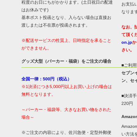
程度のお日にちがかかります。(土日祝日の配達
お支払
はお休みです)
なりま
基本ポスト投函となり、入らない場合は直接お
渡しまたは不在票が投函されます。
なお、
て頂く
※配送サービスの性質上、日時指定を承ること
on.jp
か
ができません。
さい。
グッズ大型（パーカー・福袋）をご注文の場合
■ご利
セブン
全国一律：500円（税込）
ン、セ
※1決済につき5,000円以上お買い上げの場合は
無料となります。
■決済
220円
～パーカー・福袋等、大きなお買い物をされた
Amazon
場合～
Amaz
※ご注文の内容により、佐川急便・定型外郵便
い方法