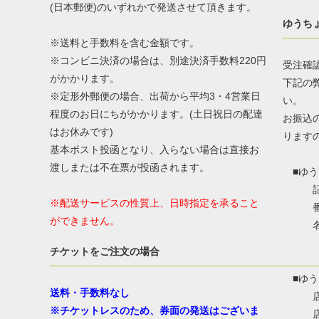
(日本郵便)のいずれかで発送させて頂きます。
ゆうち
※送料と手数料を含む金額です。
※コンビニ決済の場合は、別途決済手数料220円
受注確
がかかります。
下記の
※定形外郵便の場合、出荷から平均3・4営業日
い。
程度のお日にちがかかります。(土日祝日の配達
お振込
はお休みです)
ります
基本ポスト投函となり、入らない場合は直接お
渡しまたは不在票が投函されます。
■ゆう
記号：
※配送サービスの性質上、日時指定を承ること
番号：
ができません。
名称
カ
チケットをご注文の場合
■ゆう
送料・手数料なし
店名：
※チケットレスのため、券面の発送はございま
店番