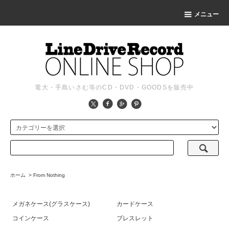
メニュー
電大・手島いさむ等のCD・DVD・GOODSを販売中
ホーム
>
From Nothing
メガネケース(グラスケース)
カードケース
コインケース
ブレスレット