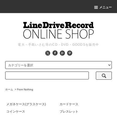
メニュー
電大・手島いさむ等のCD・DVD・GOODSを販売中
ホーム
>
From Nothing
メガネケース(グラスケース)
カードケース
コインケース
ブレスレット