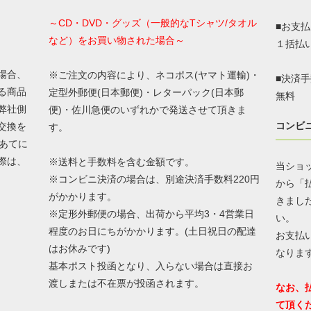
～CD・DVD・グッズ（一般的なTシャツ/タオル
■お支
など）をお買い物された場合～
１括払
場合、
※ご注文の内容により、ネコポス(ヤマト運輸)・
■決済
る商品
定型外郵便(日本郵便)・レターパック(日本郵
無料
弊社側
便)・佐川急便のいずれかで発送させて頂きま
コンビ
交換を
す。
あてに
際は、
※送料と手数料を含む金額です。
当ショ
※コンビニ決済の場合は、別途決済手数料220円
から「
がかかります。
きまし
※定形外郵便の場合、出荷から平均3・4営業日
い。
程度のお日にちがかかります。(土日祝日の配達
お支払
はお休みです)
なりま
基本ポスト投函となり、入らない場合は直接お
渡しまたは不在票が投函されます。
なお、
て頂く