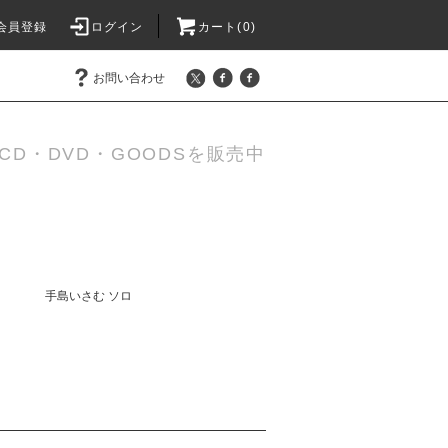
会員登録
ログイン
カート(0)
お問い合わせ
D・DVD・GOODSを販売中
手島いさむ ソロ