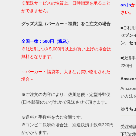
※配送サービスの性質上、日時指定を承ること
on.jp
か
ができません。
さい。
グッズ大型（パーカー・福袋）をご注文の場合
■ご利
セブン
全国一律：500円（税込）
ン、セ
※1決済につき5,000円以上お買い上げの場合は
無料となります。
■決済
220円
～パーカー・福袋等、大きなお買い物をされた
Amazon
場合～
Amaz
※ご注文の内容により、佐川急便・定型外郵便
い方法
(日本郵便)のいずれかで発送させて頂きます。
ゆうち
※送料と手数料を含む金額です。
※コンビニ決済の場合は、別途決済手数料220円
受注確
がかかります。
下記の