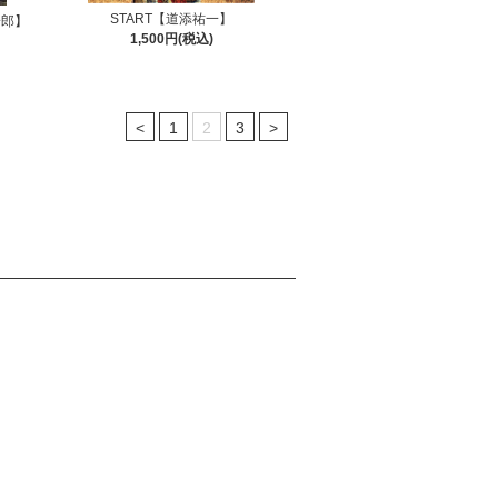
START【道添祐一】
一郎】
1,500円(税込)
<
1
2
3
>