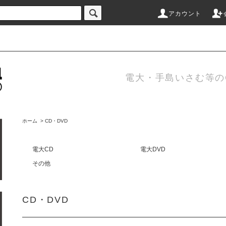
アカウント
電大・手島いさむ等のC
ホーム
>
CD・DVD
電大CD
電大DVD
その他
CD・DVD