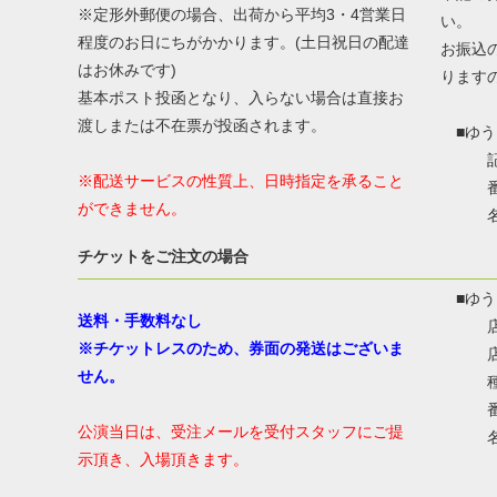
※定形外郵便の場合、出荷から平均3・4営業日
い。
程度のお日にちがかかります。(土日祝日の配達
お振込
はお休みです)
ります
基本ポスト投函となり、入らない場合は直接お
渡しまたは不在票が投函されます。
■ゆう
記号：
※配送サービスの性質上、日時指定を承ること
番号：
ができません。
名称
カ
チケットをご注文の場合
■ゆう
送料・手数料なし
店名：
※チケットレスのため、券面の発送はございま
店番
せん。
種目
番号：
公演当日は、受注メールを受付スタッフにご提
名称
示頂き、入場頂きます。
カ