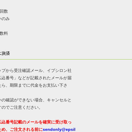
払回数
いのみ
手数料
ニ決済
ップから受注確認メール、イプシロン社
払込番号」などが記載されたメールが届
たら、期限までに代金をお支払い下さ
いの確認ができない場合、キャンセルと
すのでご注意ください。
払込番号記載のメールを確実に受け取っ
ため、ご注文される前に
sendonly@epsil