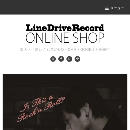
メニュー
電大・手島いさむ等のCD・DVD・GOODSを販売中