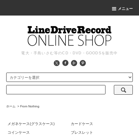
メニュー
電大・手島いさむ等のCD・DVD・GOODSを販売中
ホーム
>
From Nothing
メガネケース(グラスケース)
カードケース
コインケース
ブレスレット