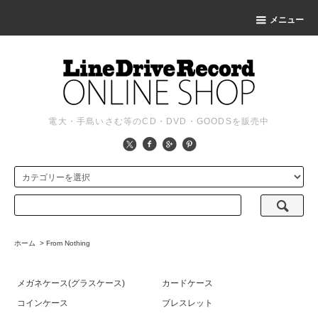
メニュー
電大・手島いさむ等のCD・DVD・GOODSを販売中
ホーム
>
From Nothing
メガネケース(グラスケース)
カードケース
コインケース
ブレスレット