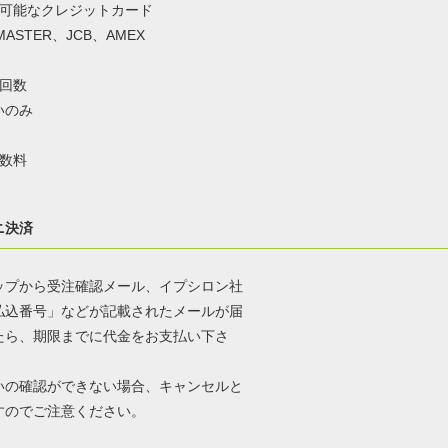
用可能なクレジットカード
MASTER、JCB、AMEX
払回数
いのみ
手数料
ニ決済
ップから受注確認メール、イプシロン社
払込番号」などが記載されたメールが届
たら、期限までに代金をお支払い下さ
いの確認ができない場合、キャンセルと
すのでご注意ください。