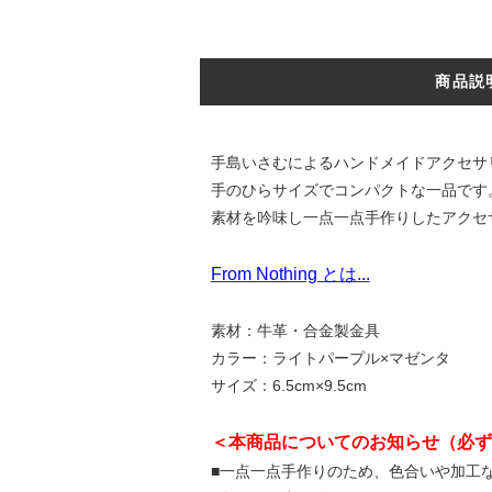
商品説
手島いさむによるハンドメイドアクセサリブ
手のひらサイズでコンパクトな一品です
素材を吟味し一点一点手作りしたアクセ
From Nothing とは...
素材：牛革・合金製金具
カラー：ライトパープル×マゼンタ
サイズ：6.5cm×9.5cm
＜本商品についてのお知らせ（必ず
■一点一点手作りのため、色合いや加工