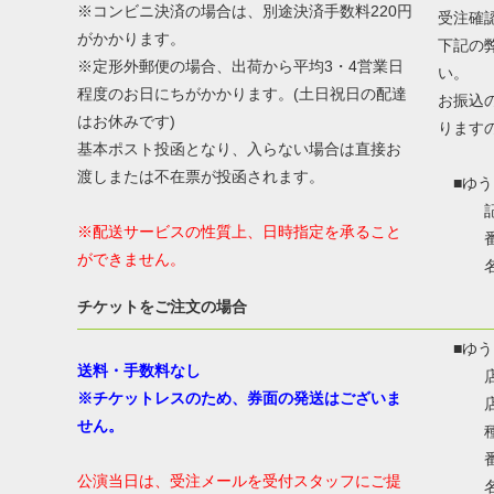
※コンビニ決済の場合は、別途決済手数料220円
受注確
がかかります。
下記の
※定形外郵便の場合、出荷から平均3・4営業日
い。
程度のお日にちがかかります。(土日祝日の配達
お振込
はお休みです)
ります
基本ポスト投函となり、入らない場合は直接お
渡しまたは不在票が投函されます。
■ゆう
記号：
※配送サービスの性質上、日時指定を承ること
番号：
ができません。
名称
カ
チケットをご注文の場合
■ゆう
送料・手数料なし
店名：
※チケットレスのため、券面の発送はございま
店番
せん。
種目
番号：
公演当日は、受注メールを受付スタッフにご提
名称