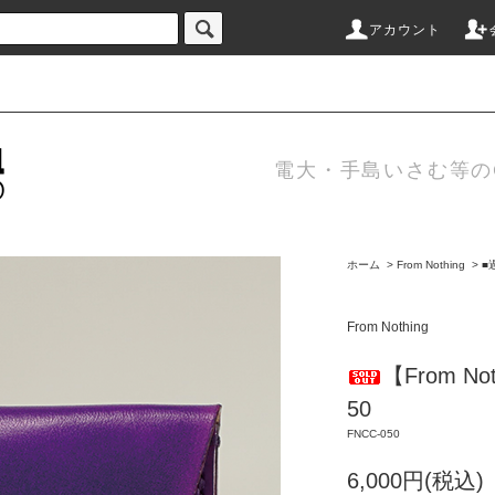
アカウント
電大・手島いさむ等のC
ホーム
>
From Nothing
>
■
From Nothing
【From N
50
FNCC-050
6,000円(税込)