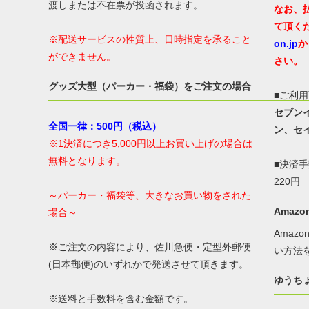
渡しまたは不在票が投函されます。
なお、
て頂く
※配送サービスの性質上、日時指定を承ること
on.jp
か
ができません。
さい。
グッズ大型（パーカー・福袋）をご注文の場合
■ご利
セブン
全国一律：500円（税込）
ン、セ
※1決済につき5,000円以上お買い上げの場合は
無料となります。
■決済
220円
～パーカー・福袋等、大きなお買い物をされた
Amazon
場合～
Amaz
※ご注文の内容により、佐川急便・定型外郵便
い方法
(日本郵便)のいずれかで発送させて頂きます。
ゆうち
※送料と手数料を含む金額です。