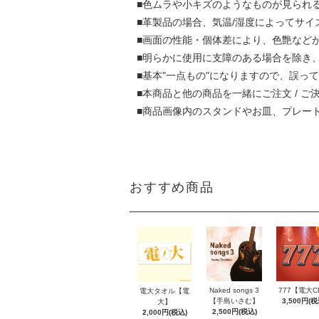
■色ムラや小キズのようなものが見られ
■革製品の場合、気温/湿度によってサ
■画面の性能・個体差により、色艶など
■明らかに使用に支障のある場合を除き
■基本"一点もの"になりますので、誤
■本商品と他の商品を一緒にご注文 / 
■商品画像内のスタンドやお皿、プレー
おすすめ商品
777【電大C
Naked songs 3
電大タオル【電
3,500円(税
【手島いさむ】
大】
2,500円(税込)
2,000円(税込)