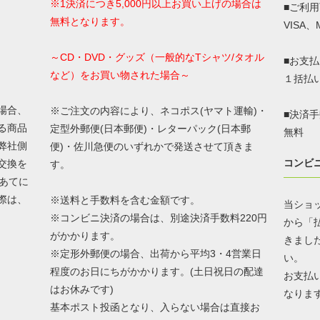
※1決済につき5,000円以上お買い上げの場合は
■ご利
無料となります。
VISA、
～CD・DVD・グッズ（一般的なTシャツ/タオル
■お支
など）をお買い物された場合～
１括払
場合、
※ご注文の内容により、ネコポス(ヤマト運輸)・
■決済
る商品
定型外郵便(日本郵便)・レターパック(日本郵
無料
弊社側
便)・佐川急便のいずれかで発送させて頂きま
コンビ
交換を
す。
あてに
際は、
※送料と手数料を含む金額です。
当ショ
※コンビニ決済の場合は、別途決済手数料220円
から「
がかかります。
きまし
※定形外郵便の場合、出荷から平均3・4営業日
い。
程度のお日にちがかかります。(土日祝日の配達
お支払
はお休みです)
なりま
基本ポスト投函となり、入らない場合は直接お