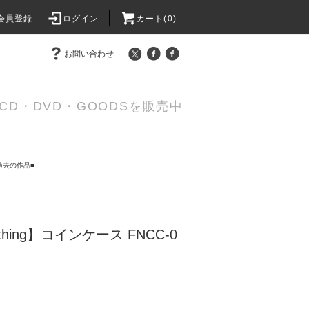
会員登録
ログイン
カート(0)
お問い合わせ
D・DVD・GOODSを販売中
過去の作品■
othing】コインケース FNCC-0