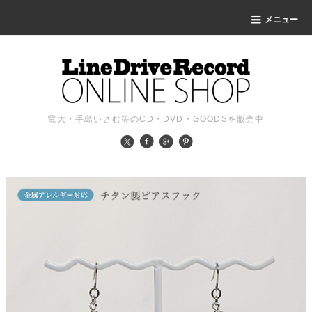
メニュー
電大・手島いさむ等のCD・DVD・GOODSを販売中