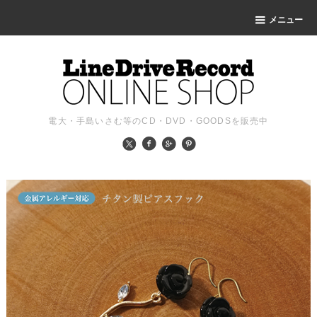
メニュー
電大・手島いさむ等のCD・DVD・GOODSを販売中