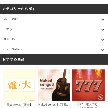
カテゴリーから探す
CD・DVD
チケット
GOODS
From Nothing
おすすめ商品
777【電大CD】
Naked songs 3【手島い
電大タオル【電大】