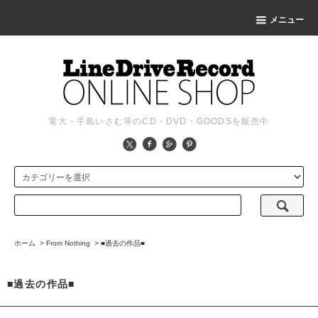
メニュー
電大・手島いさむ等のCD・DVD・GOODSを販売中
ホーム
>
From Nothing
>
■過去の作品■
■過去の作品■