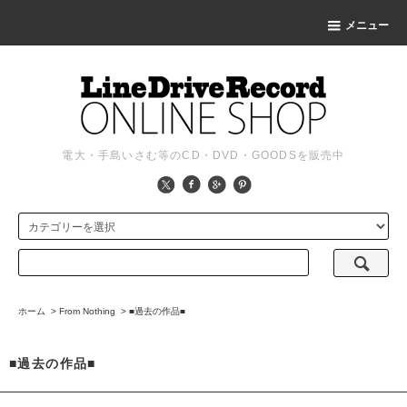
メニュー
電大・手島いさむ等のCD・DVD・GOODSを販売中
ホーム
>
From Nothing
>
■過去の作品■
■過去の作品■