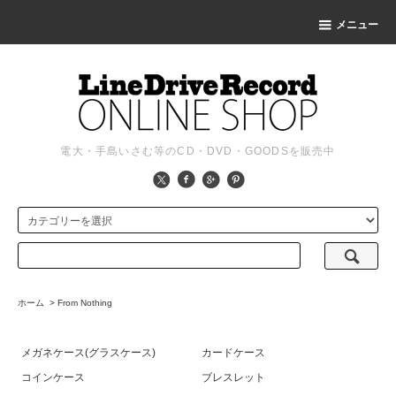
メニュー
電大・手島いさむ等のCD・DVD・GOODSを販売中
ホーム
>
From Nothing
メガネケース(グラスケース)
カードケース
コインケース
ブレスレット