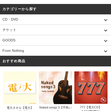
カテゴリーから探す
CD・DVD
チケット
GOODS
From Nothing
おすすめ商品
777【電大CD】
Naked songs 3【手島い
電大タオル【電大】